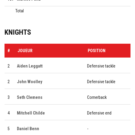
Total
KNIGHTS
#
JOUEUR
POSITION
2
Aiden Leggatt
Defensive tackle
2
John Woolley
Defensive tackle
3
Seth Clemens
Cornerback
4
Mitchell Childe
Defensive end
5
Daniel Benn
-