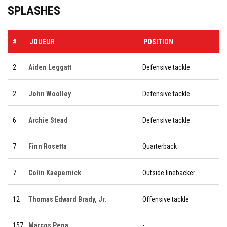
SPLASHES
#
JOUEUR
POSITION
2
Aiden Leggatt
Defensive tackle
2
John Woolley
Defensive tackle
6
Archie Stead
Defensive tackle
7
Finn Rosetta
Quarterback
7
Colin Kaepernick
Outside linebacker
12
Thomas Edward Brady, Jr.
Offensive tackle
157
Marcos Pena
-