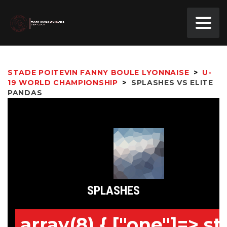
STADE POITEVIN FANNY BOULE LYONNAISE
>
U-
19 WORLD CHAMPIONSHIP
>
SPLASHES VS ELITE
PANDAS
SPLASHES
array(8) { ["one"]=> str