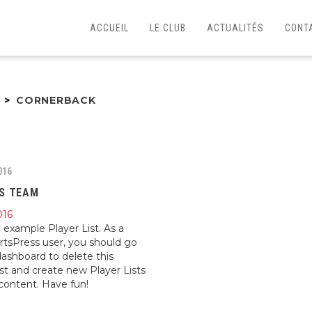
ACCUEIL
LE CLUB
ACTUALITÉS
CONT
>
CORNERBACK
016
S TEAM
016
n example Player List. As a
tsPress user, you should go
dashboard to delete this
ist and create new Player Lists
 content. Have fun!