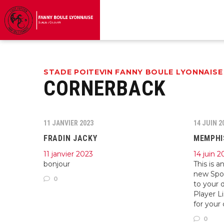
STADE POITEVIN FANNY BOULE LYONNAISE
CORNERBACK
11 JANVIER 2023
14 JUIN 2
FRADIN JACKY
MEMPHI
11 janvier 2023
14 juin 2
bonjour
This is a
new Spor
0
to your 
Player L
for your
0