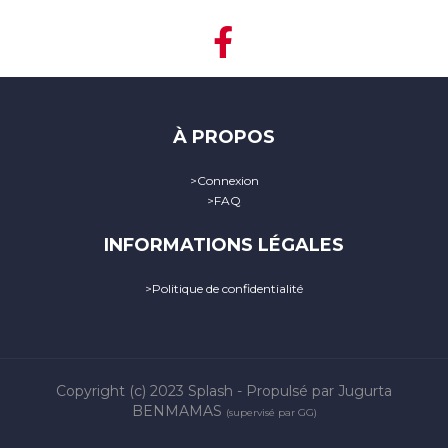
À PROPOS
>
Connexion
>
FAQ
INFORMATIONS LÉGALES
>
Politique de confidentialité
Copyright (c) 2023
Splash
- Propulsé par Jugurta
BENMAMAS
(supervisé par GG)