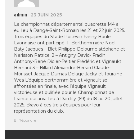
admin
23 JUIN 2025
Le championnat départemental quadrette M4 a
eu lieu à Dangé-Saint-Romain les 21 et 22 juin 2025.
Trois équipes du Stade Poitevin Fanny Boule
Lyonnaise ont participé.
1- Berthommière Noël –
Baty Jacques – Blet Philippe-Deloume stéphane et
Nerisson Patrice.
2 – Antigny David- Fradin
Anthony-René Didier-Peltier Frédéric et Vignaukt
Bernard
3 – Billard Alexandre-Berrard Claude-
Morisset Jacque-Dumas Delage Jacky et Touraine
Yves
L’équipe berthommière et vignault se
affrontées en finale, avec l’équipe Vignault
victorieuse et qulifiée pour le Championnat de
France qui aura lieu à Dardilly (69) du18 au 20 juillet
2025.
Bravo à ces trois équipes pour leur
représentation du club.
Répondre