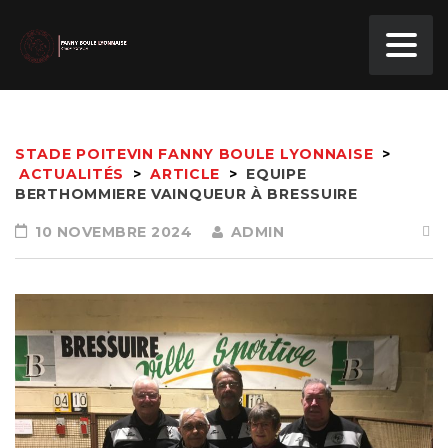
STADE POITEVIN FANNY BOULE LYONNAISE
>
ACTUALITÉS
>
ARTICLE
>
EQUIPE
BERTHOMMIERE VAINQUEUR À BRESSUIRE
10 NOVEMBRE 2024
ADMIN